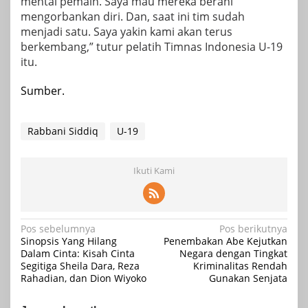
mental pemain. Saya mau mereka berani
mengorbankan diri. Dan, saat ini tim sudah
menjadi satu. Saya yakin kami akan terus
berkembang,” tutur pelatih Timnas Indonesia U-19
itu.
Sumber.
Rabbani Siddiq
U-19
Ikuti Kami
Navigasi
Pos sebelumnya
Pos berikutnya
Sinopsis Yang Hilang
Penembakan Abe Kejutkan
pos
Dalam Cinta: Kisah Cinta
Negara dengan Tingkat
Segitiga Sheila Dara, Reza
Kriminalitas Rendah
Rahadian, dan Dion Wiyoko
Gunakan Senjata