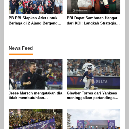
PB PBI Siapkan Atlet untuk
PBI Dapat Sambutan Hangat
Berlaga di 2 Ajang Bergengsi
dari KOI: Langkah Strategis
dengan Target Emas
Menuju Kembalinya Kejayaan
Boling di Indonesia
News Feed
Jesse Marsch mengatakan dia
Gleyber Torres dari Yankees
tidak membutuhkan
meninggalkan pertandingan
kesuksesan bersama Kanada
melawan Red Sox setelah
untuk membuktikan
mengalami cedera pangkal
kemampuan kepelatihannya
paha kanan