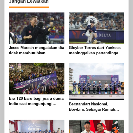
Jangan Lewatkan
Jesse Marsch mengatakan dia
Gleyber Torres dari Yankees
tidak membutuhkan
meninggalkan pertandingan
kesuksesan bersama Kanada
melawan Red Sox setelah
untuk membuktikan
mengalami cedera pangkal
kemampuan kepelatihannya
paha kanan
Era T20 baru bagi juara dunia
India saat mengunjungi
Berstandart Nasional,
Zimbabwe untuk seri lima
Bowl.inc Sebagai Rumah
pertandingan
Baru Peboling Hadir Akhir
2024