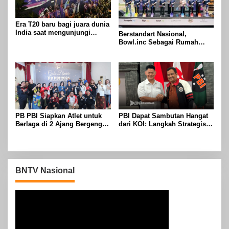
Era T20 baru bagi juara dunia
India saat mengunjungi
Berstandart Nasional,
Zimbabwe untuk seri lima
Bowl.inc Sebagai Rumah
pertandingan
Baru Peboling Hadir Akhir
2024
PB PBI Siapkan Atlet untuk
PBI Dapat Sambutan Hangat
Berlaga di 2 Ajang Bergengsi
dari KOI: Langkah Strategis
dengan Target Emas
Menuju Kembalinya Kejayaan
Boling di Indonesia
BNTV Nasional