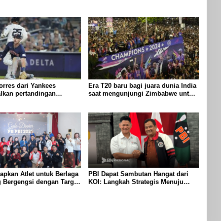
orres dari Yankees
Era T20 baru bagi juara dunia India
lkan pertandingan
saat mengunjungi Zimbabwe untuk
Red Sox setelah
seri lima pertandingan
i cedera pangkal paha
apkan Atlet untuk Berlaga
PBI Dapat Sambutan Hangat dari
g Bergengsi dengan Target
KOI: Langkah Strategis Menuju
Kembalinya Kejayaan Boling di
Indonesia