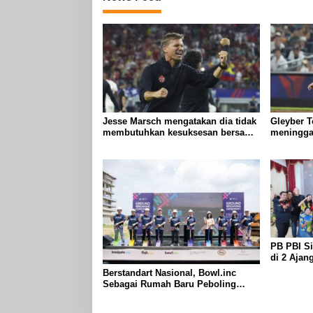
Jesse Marsch mengatakan dia tidak
Gleyber T
membutuhkan kesuksesan bersama
meningga
Kanada untuk membuktikan
melawan 
kemampuan kepelatihannya
mengalam
kanan
PB PBI Si
di 2 Ajan
Emas
Berstandart Nasional, Bowl.inc
Sebagai Rumah Baru Peboling
Hadir Akhir 2024