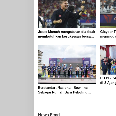
Jesse Marsch mengatakan dia tidak
Gleyber T
membutuhkan kesuksesan bersama
meningga
Kanada untuk membuktikan
melawan 
kemampuan kepelatihannya
mengalam
kanan
PB PBI Si
di 2 Ajan
Emas
Berstandart Nasional, Bowl.inc
Sebagai Rumah Baru Peboling
Hadir Akhir 2024
News Feed