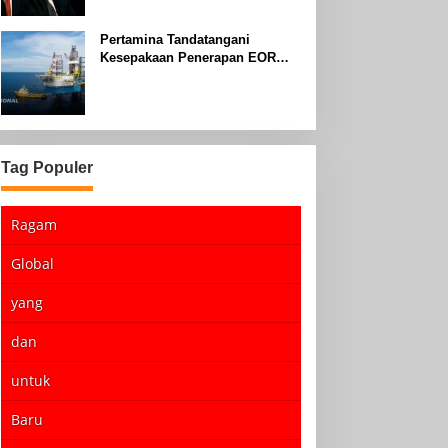
Pertamina Tandatangani
Kesepakaan Penerapan EOR
dengan Sinopec Akhir Agustus
2024
Tag Populer
Ragam
Global
yang
dan
untuk
Baru