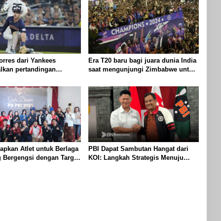
orres dari Yankees
Era T20 baru bagi juara dunia India
lkan pertandingan
saat mengunjungi Zimbabwe untuk
Red Sox setelah
seri lima pertandingan
i cedera pangkal paha
apkan Atlet untuk Berlaga
PBI Dapat Sambutan Hangat dari
g Bergengsi dengan Target
KOI: Langkah Strategis Menuju
Kembalinya Kejayaan Boling di
Indonesia