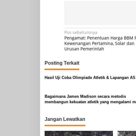
Navigasi
Pos sebelumnya
Pengamat: Penentuan Harga BBM 
pos
Kewenangan Pertamina, Solar dan P
Urusan Pemerintah
Posting Terkait
Hasil Uji Coba Olimpiade Atletik & Lapangan AS
Bagaimana James Madison secara metodis
membangun kekuatan atletik yang mengalami 
March Madness
Jangan Lewatkan