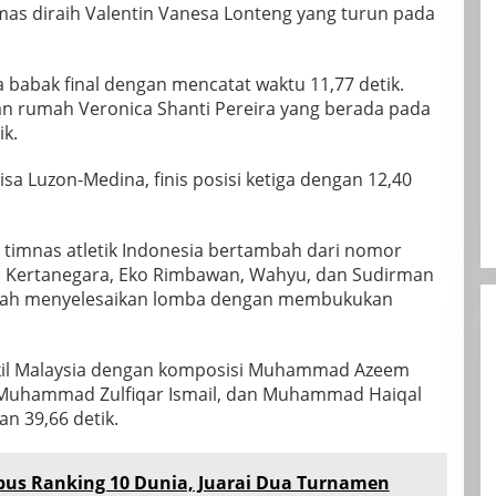
mas diraih Valentin Vanesa Lonteng yang turun pada
 babak final dengan mencatat waktu 11,77 detik.
an rumah Veronica Shanti Pereira yang berada pada
k.
oisa Luzon-Medina, finis posisi ketiga dengan 12,40
i timnas atletik Indonesia bertambah dari nomor
yu Kertanegara, Eko Rimbawan, Wahyu, dan Sudirman
telah menyelesaikan lomba dengan membukukan
kil Malaysia dengan komposisi Muhammad Azeem
 Muhammad Zulfiqar Ismail, dan Muhammad Haiqal
an 39,66 detik.
bus Ranking 10 Dunia, Juarai Dua Turnamen