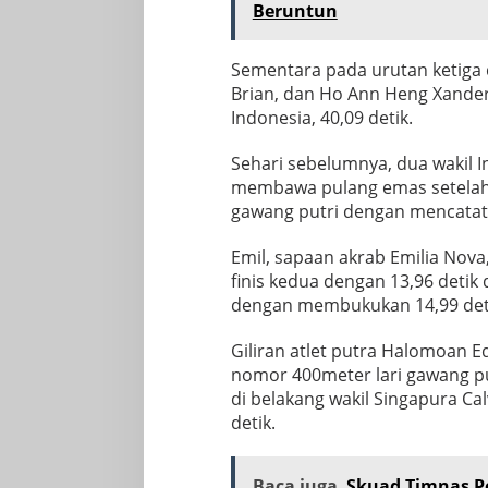
Beruntun
Sementara pada urutan ketiga d
Brian, dan Ho Ann Heng Xander
Indonesia, 40,09 detik.
Sehari sebelumnya, dua wakil 
membawa pulang emas setelah 
gawang putri dengan mencatatk
Emil, sapaan akrab Emilia Nova
finis kedua dengan 13,96 detik 
dengan membukukan 14,99 det
Giliran atlet putra Halomoan 
nomor 400meter lari gawang pu
di belakang wakil Singapura C
detik.
Baca juga
Skuad Timnas P