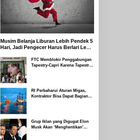
Musim Belanja Liburan Lebih Pendek 5
Hari, Jadi Pengecer Harus Berlari Lebih
Cepat di Tahun 2024
FTC Memblokir Penggabungan
Tapestry-Capri Karena Tapestry
Bersumpah Untuk Melawan
Mengatakan Itu ‘Pro-Konsumen’
RI Perbaharui Aturan Migas,
Kontraktor Bisa Dapat Bagian
Hingga 95 Persen
Grup Iklan yang Digugat Elon
Musk Akan ‘Menghentikan’
Operasionalnya