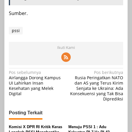
Sumber.
pssi
Ikuti Kami
Navigasi
Pos sebelumnya
Pos berikutnya
Airlangga Dorong Kampus
Rusia Peringatkan NATO
pos
UI Lahirkan Insan
dan AS yang Terus Kirim
Kesehatan yang Melek
Senjata ke Ukraina: Ada
Digital
Konsekuensi yang Tak Bisa
Diprediksi
Posting Terkait
Komisi X DPR RI Kritik Keras
Menuju PSSI 1 : Adu