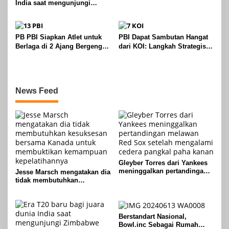
India saat mengunjungi
Zimbabwe untuk seri lima
pertandingan
PB PBI Siapkan Atlet untuk
PBI Dapat Sambutan Hangat
Berlaga di 2 Ajang Bergengsi
dari KOI: Langkah Strategis
dengan Target Emas
Menuju Kembalinya Kejayaan
Boling di Indonesia
News Feed
Gleyber Torres dari Yankees
meninggalkan pertandingan
Jesse Marsch mengatakan dia
melawan Red Sox setelah
tidak membutuhkan
mengalami cedera pangkal
kesuksesan bersama Kanada
paha kanan
untuk membuktikan
kemampuan kepelatihannya
Berstandart Nasional,
Bowl.inc Sebagai Rumah