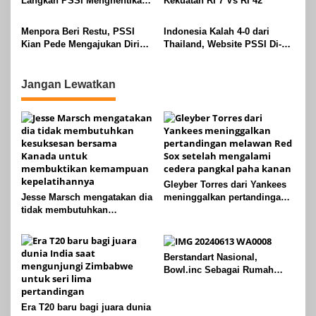
Langkah PSSI Menghentikan
Kekuatan RI 7 Vs RI 42
Liga 2 dan 3
Menpora Beri Restu, PSSI
Indonesia Kalah 4-0 dari
Kian Pede Mengajukan Diri
Thailand, Website PSSI Di-
Jadi Tuan Rumah Piala Asia
hack dan Ada Tulisan
2023
‘Indonesia Main Bapuk Apa
karena Ketum PSSI Masuk
Jangan Lewatkan
Kamar Ganti Pemain?’
Gleyber Torres dari Yankees
Jesse Marsch mengatakan dia
meninggalkan pertandingan
tidak membutuhkan
melawan Red Sox setelah
kesuksesan bersama Kanada
mengalami cedera pangkal
untuk membuktikan
paha kanan
kemampuan kepelatihannya
Berstandart Nasional,
Bowl.inc Sebagai Rumah
Baru Peboling Hadir Akhir
2024
Era T20 baru bagi juara dunia