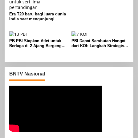
Baru Peboling Hadir Akhir
2024
Era T20 baru bagi juara dunia
India saat mengunjungi
Zimbabwe untuk seri lima
pertandingan
PB PBI Siapkan Atlet untuk
PBI Dapat Sambutan Hangat
Berlaga di 2 Ajang Bergengsi
dari KOI: Langkah Strategis
dengan Target Emas
Menuju Kembalinya Kejayaan
Boling di Indonesia
BNTV Nasional