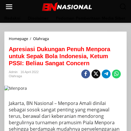
Lewati
ke
konten
Redaksi
Disclaimer
Pedoman Pemberitaan Media Siber
Apresiasi
Homepage
/
Olahraga
Dukungan
Apresiasi Dukungan Penuh Menpora
Penuh
Menpora
untuk Sepak Bola Indonesia, Ketum
untuk
PSSI: Beliau Sangat Concern
Sepak
Bola
Admin
16 April 2022
Indonesia,
Olahraga
Ketum
PSSI:
Beliau
Sangat
Concern
Jakarta, BN Nasional – Menpora Amali dinilai
sebagai sosok sangat penting yang mengawal
terus, berawal dari keberanian mendorong
bergulirnya turnamen pramusim Piala Menpora
sehingga berdampak mudahnya penyelenggaraan